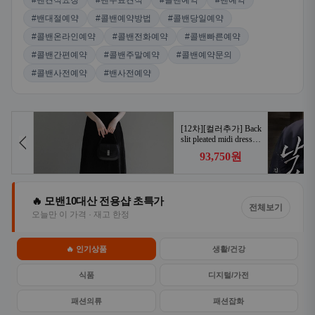
#밴견적요청
#밴무료견적
#콜밴예약
#밴예약
#밴대절예약
#콜밴예약방법
#콜밴당일예약
#콜밴온라인예약
#콜밴전화예약
#콜밴빠른예약
#콜밴간편예약
#콜밴주말예약
#콜밴예약문의
#콜밴사전예약
#밴사전예약
🔥 모밴10대산 전용샵 초특가
전체보기
오늘만 이 가격 · 재고 한정
🔥 인기상품
생활/건강
식품
디지털/가전
패션의류
패션잡화