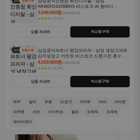
삼성공식인증점 회산디지털 - 삼성
22% 할인
정품인증
WH80H2420BBHS 비스포크 AI 원바디
24kg+20kg 세제자동투입 1등급
3,049,000원
3,898,001원
★★★★⭐
(3,054)
N쇼핑구매
상품 자세히
삼성공식파트너 평강프라자 - 삼성 냉장고세트
21% 할인
정품인증
김치냉장고 키친핏 비스포크 신혼가전 혼수 입
주가전 빌트인 화이트
4,029,000원
5,080,000원
★★★★⭐
(4,149)
N쇼핑구매
상품 자세히
테무
알리
쿠팡
11번가
G마켓
SSG
아마존
라쿠텐
쉬인
아이허브
컬리
도매꾹
도매매
에어비앤비