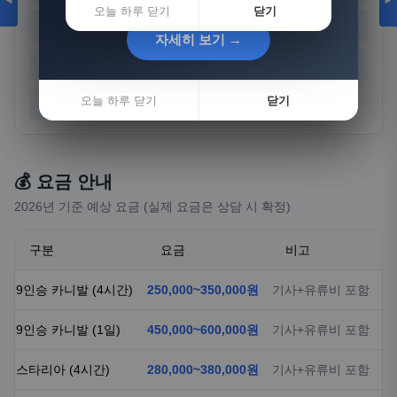
◀
▶
오늘 하루 닫기
닫기
경기
강원
충북
충남
자세히 보기 →
자세히 보기 →
전북
전남
경북
경남
오늘 하루 닫기
오늘 하루 닫기
닫기
닫기
제주
💰 요금 안내
2026년 기준 예상 요금 (실제 요금은 상담 시 확정)
구분
요금
비고
9인승 카니발 (4시간)
250,000~350,000원
기사+유류비 포함
9인승 카니발 (1일)
450,000~600,000원
기사+유류비 포함
스타리아 (4시간)
280,000~380,000원
기사+유류비 포함