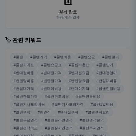
4️⃣
결제 완료
현장/계좌 결제
🏷️ 관련 키워드
#콜밴
#콜밴가격
#콜밴비용
#콜밴요금
#콜밴얼마
#콜밴가격표
#콜밴요금표
#콜밴비용표
#콜밴단가
#밴대절비용
#밴대절가격
#밴대절요금
#밴대절얼마
#밴렌탈비용
#밴렌탈가격
#밴렌탈요금
#밴임대비용
#밴임대가격
#밴대여비용
#밴대여가격
#콜밴렌탈비용
#콜밴렌탈가격
#콜밴편도비용
#콜밴왕복비용
#콜밴기사포함비용
#콜밴기사포함가격
#콜밴1일비용
#콜밴견적
#밴견적
#밴대절견적
#콜밴견적요청
#콜밴무료견적
#콜밴온라인견적
#콜밴견적문의
#콜밴견적비교
#콜밴실시간견적
#콜밴즉시견적