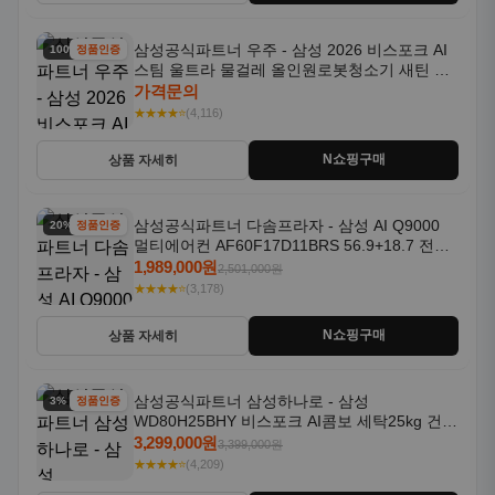
삼성공식파트너 우주 - 삼성 2026 비스포크 AI
100% 할인
정품인증
스팀 울트라 물걸레 올인원로봇청소기 새틴 차
콜 AAH
가격문의
★★★★⭐
(4,116)
N쇼핑구매
상품 자세히
삼성공식파트너 다솜프라자 - 삼성 AI Q9000
20% 할인
정품인증
멀티에어컨 AF60F17D11BRS 56.9+18.7 전국
기본설치포함
1,989,000원
2,501,000원
★★★★⭐
(3,178)
N쇼핑구매
상품 자세히
삼성공식파트너 삼성하나로 - 삼성
3% 할인
정품인증
WD80H25BHY 비스포크 AI콤보 세탁25kg 건조
18kg 26년형 일체형 1등급
3,299,000원
3,399,000원
★★★★⭐
(4,209)