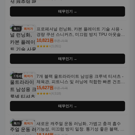
테무인기 →
프로페셔널 런닝화, 카본 플레이트 기술 사용 -
특가
최저가
경량 쿠션 스니커즈, 미끄럼 방지 TPU 아웃솔,
통기성 화이트-퍼플 그라데이션, 헬스, 트레이
10,821원
쿠폰 가격
닝 - 남성용, 여성용, 모든 계절에 적합
★★★★⭐
(3,051)
테무인기 →
7개 블랙 울트라라이트 남성용 크루넥 티셔츠 -
7개세트
최저가
체육관, 피트니스 및 러닝에 적합한 빠른 건조,
통기성 좋은 수분 흡수 반팔 운동복
15,627원
쿠폰 가격
★★★★⭐
(4,518)
테무인기 →
새로운 캐주얼 운동 러닝화, 가볍고 충격 흡수
특가
최저가
기능성, 미끄럼 방지 밑창. 통기성 좋은 블랙, 화
이트, 퍼플 그라데이션 색상
18,144원