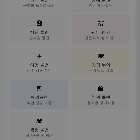
동호회·동창회·모임
장례식장·발인
🏥
💒
병원 콜밴
웨딩·행사
입퇴원·통원
결혼식·여행·이벤트
✈️
🍽️
여행 콜밴
맛집 투어
제주·강원·부산
지역 맛집 코스
🌏
🏫
해외공항
학원 콜밴
픽업·샌딩·마중
등하원·정기이동
🏕️
캠핑 콜밴
장비운반·캠핑장