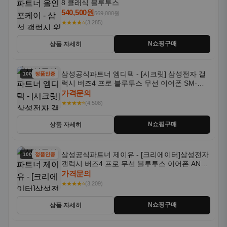
8 클래식 블루투스
540,500원
569,000원
★★★★⭐
(3,285)
N쇼핑구매
상품 자세히
삼성공식파트너 엠디텍 - [시크릿] 삼성전자 갤
100% 할인
정품인증
럭시 버즈4 프로 블루투스 무선 이어폰 SM-
R640N
가격문의
★★★★⭐
(4,508)
N쇼핑구매
상품 자세히
삼성공식파트너 제이유 - [크리에이터]삼성전자
100% 할인
정품인증
갤럭시 버즈4 프로 무선 블루투스 이어폰 ANC
SM-R640N
가격문의
★★★★⭐
(3,209)
N쇼핑구매
상품 자세히