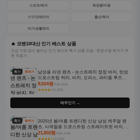
스포츠/레저
화장품/미용
가구/인테리어
출산/육아
여가/생활편의
🔥 모밴10대산 인기 베스트 상품
지금 가장 많이 팔리는 인기 베스트 특가 상품 모음 - 한정수량 최저가 쿠
폰 적용가
남성용 리넨 팬츠 - 논스트레치 정장 바지, 탄성
특가
최저가
드로스트링 허리, 비치, 오피스, 파티용 루즈핏
트라우저 - 세탁기 사용 가능한 캐주얼 정장 의
9,024원
쿠폰 가격
상
★★★★⭐
(4,309)
테무인기 →
2025년 봄/여름 트렌디한 신상 남성 캐주얼 팬
특가
최저가
츠, 사계절용 드로스트링 스트레이트핏 바지, 한
국 스타일, 활용도 높은 아웃도어 및 정장용, 발
21,802원
쿠폰 가격
목 바지
★★★★☆
(3,228)