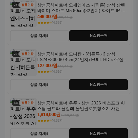
삼성공식파트너 오제앤에스 - [히든] 삼성 삼탠
25% 할인
정품인증
바이미 스마트 M5 80cm(32인치) 화이트 IPTV
OTT 패키지
449,000원
600,000원
★★★★⭐
(4,385)
N쇼핑구매
상품 자세히
삼성공식파트너 모니칸 - [히든특가] 삼성
28% 할인
정품인증
LS24F330 60.4cm(24인치) FULL HD 사무실/
컴퓨터 모니터
127,000원
177,000원
★★★★⭐
(4,516)
N쇼핑구매
상품 자세히
삼성공식파트너 우주 - 삼성 2026 비스포크 AI
4% 할인
정품인증
스팀 울트라 물걸레 올인원로봇청소기 새틴 그
레이지 AAG
1,818,000원
1,899,000원
★★★★⭐
(4,827)
N쇼핑구매
상품 자세히