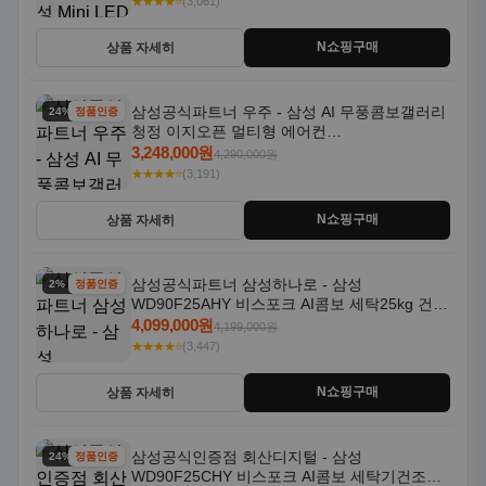
★★★★⭐
(3,061)
N쇼핑구매
상품 자세히
삼성공식파트너 우주 - 삼성 AI 무풍콤보갤러리
24% 할인
정품인증
청정 이지오픈 멀티형 에어컨
AF80F17D22WRS 기본설치포함
3,248,000원
4,290,000원
★★★★⭐
(3,191)
N쇼핑구매
상품 자세히
삼성공식파트너 삼성하나로 - 삼성
2% 할인
정품인증
WD90F25AHY 비스포크 AI콤보 세탁25kg 건조
18kg 자동문열림 1등급
4,099,000원
4,199,000원
★★★★⭐
(3,447)
N쇼핑구매
상품 자세히
삼성공식인증점 회산디지털 - 삼성
24% 할인
정품인증
WD90F25CHY 비스포크 AI콤보 세탁기건조기