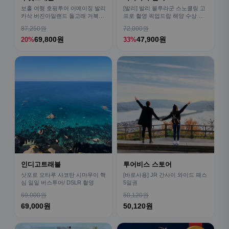
보홀 여행 호핑투어 어메이징 발리
[발리] 발리 블루라군 스노쿨링 고
카삭 버진아일랜드 돌고래 거북이
프로 촬영 픽업드랍 해양 수상 액
픽드랍 포함
티비티 체험 산호 열대어
87,250원
72,000원
69,800원
47,900원
20%
33%
인디고트래블
투어비스 스토어
삿포로 오타루 샤코탄 시마무이 핵
[바로사용] JR 간사이 와이드 패스
심 일일 버스투어/ DSLR 촬영
5일권
69,000원
50,120원
69,000원
50,120원