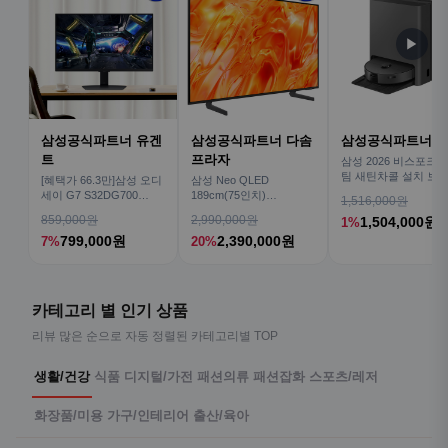
▶
삼성공식파트너 유겐
삼성공식파트너 다솜
삼성공식파트너 
트
프라자
삼성 2026 비스포크AI
팀 새틴차콜 설치 보안
[혜택가 66.3만]삼성 오디
삼성 Neo QLED
심 VR70F00AGH
세이 G7 S32DG700
189cm(75인치)
1,516,000원
80cm(32인치) 4K IPS
KQ75QNH70AFXKR AI
859,000원
2,990,000원
1,504,000원
1%
TV
799,000원
2,390,000원
7%
20%
카테고리 별 인기 상품
리뷰 많은 순으로 자동 정렬된 카테고리별 TOP
생활/건강
식품
디지털/가전
패션의류
패션잡화
스포츠/레저
화장품/미용
가구/인테리어
출산/육아