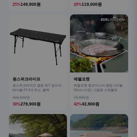
149,900원
119,000원
25%
20%
원스위크라이프
에델코첸
원스위크라이프 캠핑 IGT 접이식
에델코첸 캠프마스터 캠핑그리들
테이블 P1 5.0 유닛, 블랙
32cm (사틴) 그릴팬 스텐불판
400,000원
75,900원
279,900원
43,900원
30%
42%