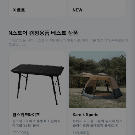
이벤트
NEW
N스토어 캠핑용품 베스트 상품
이 포스팅은 네이버 쇼핑 커넥트 활동의 일환으로, 이에 따른 일정액의 수수료를 제
공받습니다.
원스위크라이프
Karnik Sports
원스위크라이프 캠핑 IGT 접이식
뉴에라 타프형 그늘막 원터치 텐트
테이블 S1 M, 블랙
플라이포함 폴대포함 풀세트 기본
형
200,000원
149,000원