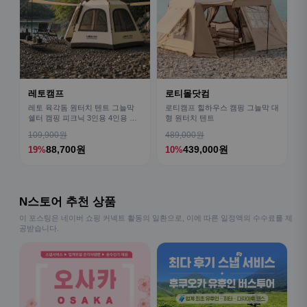
레토캠프
로티몰닷컴
레토 육각돔 원터치 텐트 그늘막
로티캠프 힐하우스 캠핑 그늘막 대
쉘터 캠핑 피크닉 3인용 4인용 패
형 원터치 텐트
밀리 LCE-OT02
109,900원
489,000원
88,700원
439,000원
19%
10%
N스토어 추천 상품
이 포스팅은 네이버 쇼핑 커넥트 활동의 일환으로, 이에 따른 일정액의 수수료를 제
공받습니다.