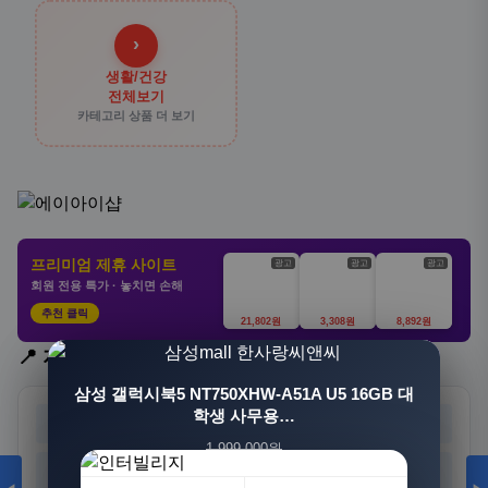
›
생활/건강
전체보기
카테고리 상품 더 보기
프리미엄 제휴 사이트
광고
광고
광고
회원 전용 특가 · 놓치면 손해
추천 클릭
21,802원
3,308원
8,892원
📍 지역 선택
[3+1] 동국제약 마이핏 V 활성엽산 임신준비 임산
삼성 갤럭시북5 NT750XHW-A51A U5 16GB 대
부영양 30정, 4개
학생 사무용…
서울
부산
대구
인천
1,999,000원
100,000원
광주
대전
울산
세종
1,549,000원
31,900원
23%
68%