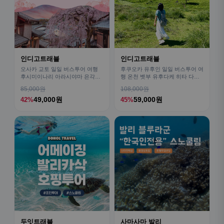
인디고트래블
인디고트래블
오사카 교토 일일 버스투어 여행
후쿠오카 유후인 일일 버스투어 여
후시미이나리 아라시야마 은각사
행 온천 벳부 유후다케 히타 다자
청수사 철학의길
이후
85,000원
108,000원
49,000원
59,000원
42%
45%
두잇트래블
사마사마 발리