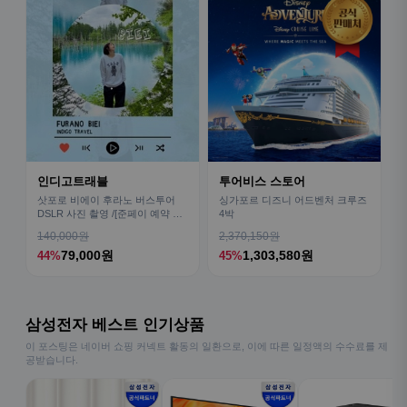
인디고트래블
투어비스 스토어
삿포로 비에이 후라노 버스투어
싱가포르 디즈니 어드벤처 크루즈
DSLR 사진 촬영 /[준페이 예약 식
4박
사]
140,000원
2,370,150원
79,000원
1,303,580원
44%
45%
삼성전자 베스트 인기상품
이 포스팅은 네이버 쇼핑 커넥트 활동의 일환으로, 이에 따른 일정액의 수수료를 제
공받습니다.