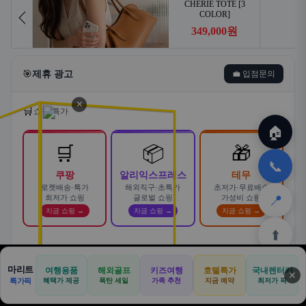
🎯
제휴 광고
💼 입점문의
✕
🛒
쇼핑 특가
🏠
🛒
📦
🎁
📞
쿠팡
알리익스프레스
테무
로켓배송·특가
해외직구·초특가
초저가·무료배송
📍
최저가 쇼핑
글로벌 쇼핑
가성비 쇼핑
지금 쇼핑 →
지금 쇼핑 →
지금 쇼핑 →
⬆️
스마트한 자동차 렌탈! 카슐랭에서
마리트
여행용품
해외골프
키즈여행
호텔특가
국내렌터카
AD
✕
합리적으로
🏠
📝
💬
🚐
🛒
🚗
특가픽
혜택가 제공
폭탄 세일
가족 추천
지금 예약
바로가기 →
최저가 픽
🏠
✈️
⛳
📋
🛒
🎁
카슐랭 · 신차 장기렌트 · 리스 · 월 렌탈료 비교
홈
공항
골프
견적
쿠팡
테무
홈
견적
커뮤니티
기사등록
아마존
· 전 차종 견적 무료