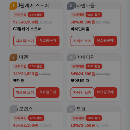
1
2
슈퍼적립
57% 할인
슈퍼적립
68% 할인
57%
49,900원
68%
38,900원
116,000원
120,000원
CJ웰케어 스토어
비타민마을
N쇼핑구매
N쇼핑구매
자세히 보기
자세히 보기
3
4
슈퍼적립
14% 할인
슈퍼적립
84% 할인
14%
24,800원
84%
24,300원
28,800원
150,000원
펫더맨
모어네이처
N쇼핑구매
N쇼핑구매
자세히 보기
자세히 보기
5
6
슈퍼적립
48% 할인
슈퍼적립
13% 할인
48%
62,100원
13%
72,550원
120,000원
83,400원