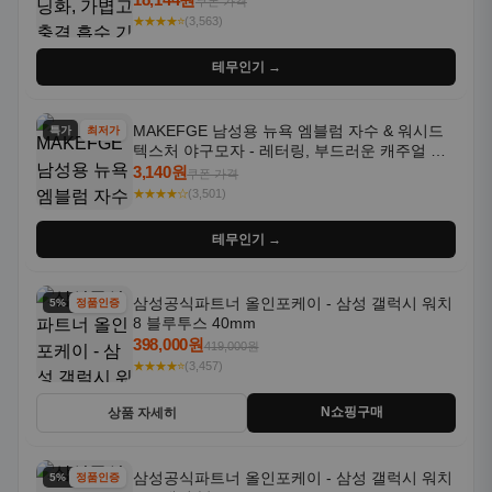
쿠폰 가격
★★★★⭐
(3,563)
테무인기 →
MAKEFGE 남성용 뉴욕 엠블럼 자수 & 워시드
특가
최저가
텍스처 야구모자 - 레터링, 부드러운 캐주얼 모
자, NYC 스타일
3,140원
쿠폰 가격
★★★★☆
(3,501)
테무인기 →
삼성공식파트너 올인포케이 - 삼성 갤럭시 워치
5% 할인
정품인증
8 블루투스 40mm
398,000원
419,000원
★★★★⭐
(3,457)
N쇼핑구매
상품 자세히
삼성공식파트너 올인포케이 - 삼성 갤럭시 워치
5% 할인
정품인증