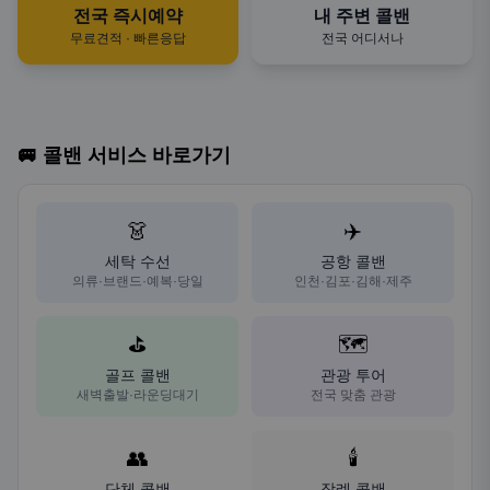
전국 즉시예약
내 주변 콜밴
무료견적 · 빠른응답
전국 어디서나
🚐 콜밴 서비스 바로가기
👗
✈️
세탁 수선
공항 콜밴
의류·브랜드·예복·당일
인천·김포·김해·제주
⛳
🗺️
골프 콜밴
관광 투어
새벽출발·라운딩대기
전국 맞춤 관광
👥
🕯️
단체 콜밴
장례 콜밴